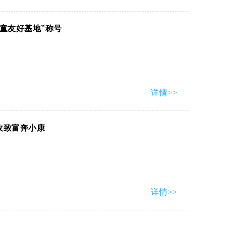
童友好基地”称号
详情
>>
收致富奔小康
详情
>>