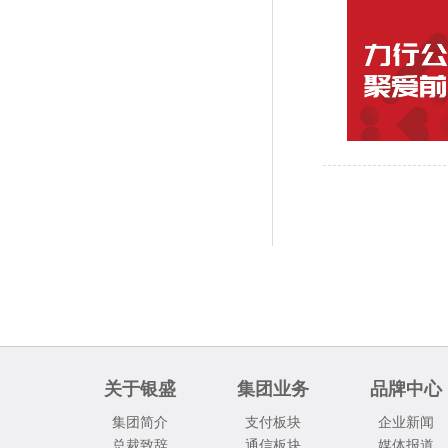
关于银盛
集团业务
品牌中心
集团简介
支付板块
企业新闻
总裁致辞
通信板块
媒体报道